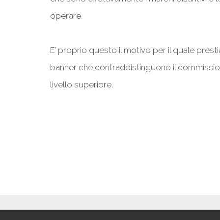
operare.
E’ proprio questo il motivo per il quale prest
banner che contraddistinguono il commission
livello superiore.